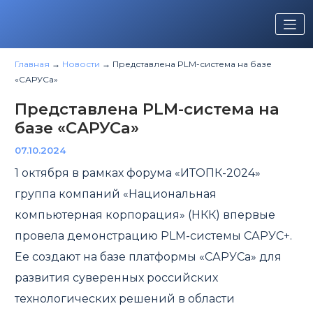
Перейти
к
содержимому
Главная
→
Новости
→
Представлена PLM-система на базе
«САРУСа»
Представлена PLM-система на
базе «САРУСа»
07.10.2024
1 октября в рамках форума «ИТОПК-2024»
группа компаний «Национальная
компьютерная корпорация» (НКК) впервые
провела демонстрацию PLM-системы САРУС+.
Ее создают на базе платформы «САРУСа» для
развития суверенных российских
технологических решений в области