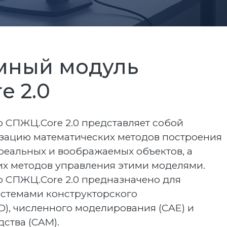
мный модуль
e 2.0
о СПЖЦ.Core 2.0 представляет собой
ацию математических методов построения
реальных и воображаемых объектов, а
их методов управления этими моделями.
о СПЖЦ.Core 2.0 предназначено для
истемами конструкторского
), численного моделирования (CAE) и
ства (CAM).