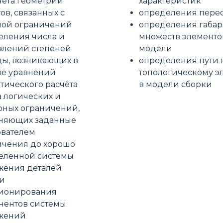
чёта геометрии
характеристик
ов, связанных с
определения пере
мой ограничений
определения габар
еления числа и
множеств элементо
влений степеней
модели
ды, возникающих в
определения пути 
ме уравнений
топологическому э
тического расчёта
в модели сборки
 логических и
рных ограничений,
няющих заданные
ователем
ичения до хорошо
еленной системы
жения деталей
и
ионирования
нентов системы
жений