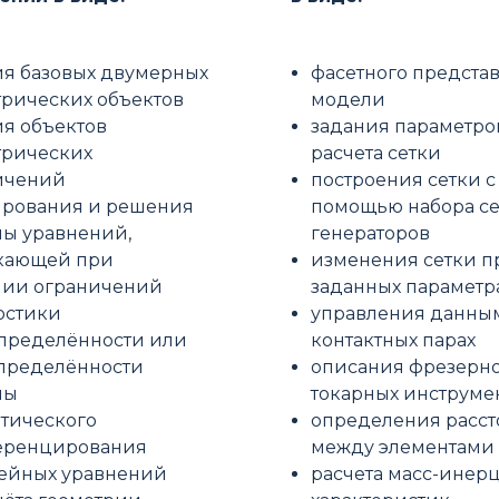
ия базовых двумерных
фасетного предста
трических объектов
модели
ия объектов
задания параметро
трических
расчета сетки
ичений
построения сетки с
рования и решения
помощью набора с
мы уравнений,
генераторов
кающей при
изменения сетки п
нии ограничений
заданных параметр
остики
управления данны
пределённости или
контактных парах
пределённости
описания фрезерно
мы
токарных инструме
атического
определения расс
ренцирования
между элементами
ейных уравнений
расчета масс-инер