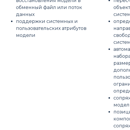
восстановления модели в
перес
обменный файл или поток
объект
данных
систе
поддержки системных и
опред
пользовательских атрибутов
напра
модели
свобо
систе
автома
набора
разме
допол
польз
огран
опред
сопря
модел
позиц
компо
сопря