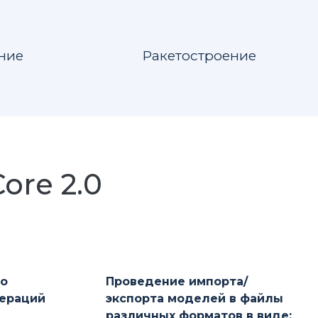
ние
Ракетостроение
re 2.0
го
Проведение импорта/
пераций
экспорта моделей в файлы
различных форматов в виде: