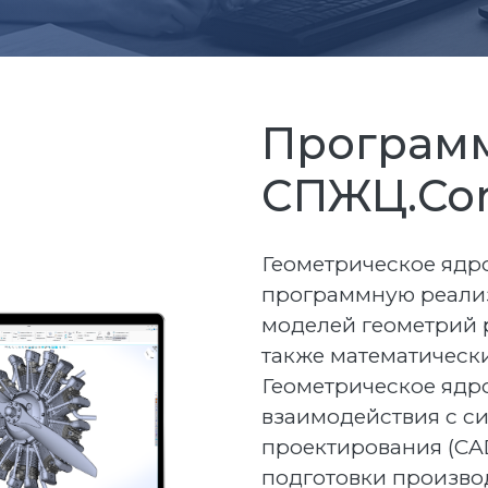
Програм
СПЖЦ.Cor
Геометрическое ядр
программную реализ
моделей геометрий 
также математическ
Геометрическое ядр
взаимодействия с с
проектирования (CAD
подготовки производ