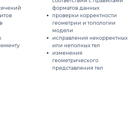
соответствии с правилами
сечений
форматов данных
итов
проверки корректности
в
геометрии и топологии
модели
к
исправления некорректных
лементу
или неполных тел
изменения
геометрического
представления тел