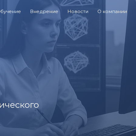
бучение
Внедрение
Новости
О компании
ического