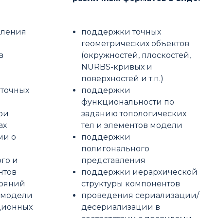
вления
поддержки точных
геометрических объектов
в
(окружностей, плоскостей,
NURBS-кривых и
поверхностей и т.п.)
еточных
поддержки
функциональности по
ри
заданию топологических
ах
тел и элементов модели
ми о
поддержки
полигонального
го и
представления
нтов
поддержки иерархической
тояний
структуры компонентов
 модели
проведения сериализации/
ционных
десериализации в