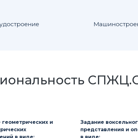
удостроение
Машинострое
иональность СПЖЦ.Co
 геометрических и
Задание воксельно
рических
представления и о
ений в виде:
в виде: