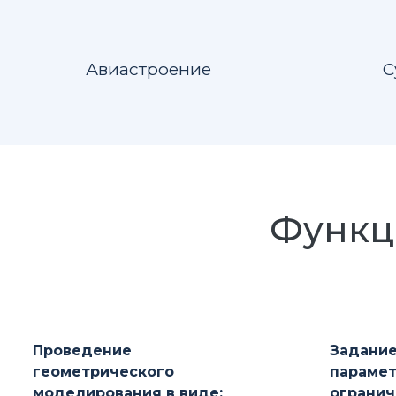
Авиастроение
С
Функц
Проведение
Задание
геометрического
парамет
моделирования в виде:
огранич