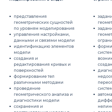
представления
задан
геометрических сущностей
геоме
по уровням моделирования
задан
управления настройками,
геоме
данными и связями модели
огран
идентификацию элементов
форми
модели
систе
создания и
возни
редактирования кривых и
созда
поверхностей
диагн
формирование тел
недоо
различными методами
перео
проведение
систе
геометрического анализа и
автом
диагностики модели
диффе
сохранения и
нелин