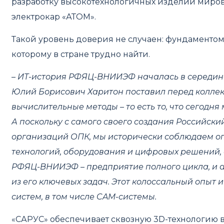
разработку высокотехнологичных изделий мирово
электрокар «АТОМ».
Такой уровень доверия не случаен: фундаментом
которому в стране трудно найти.
– ИТ-история РФЯЦ-ВНИИЭФ началась в середине
Юлий Борисович Харитон поставил перед коллек
вычислительные методы – то есть то, что сегод
А поскольку с самого своего создания Российск
организаций ОПК, мы исторически соблюдаем о
технологий, оборудования и цифровых решений, с
РФЯЦ-ВНИИЭФ – предприятие полного цикла, и а
из его ключевых задач. Этот колоссальный опыт 
систем, в том числе
CAM
-системы.
«САРУС» обеспечивает сквозную 3D-технологию 