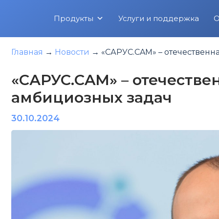
Перейти
Продукты
Услуги и поддержка
О
к
содержимому
Главная
→
Новости
→
«САРУС.CAM» – отечественн
«САРУС.CAM» – отечестве
амбициозных задач
30.10.2024