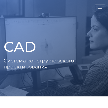
Перейти
к
содержимому
CAD
Система конструкторского
проектирования