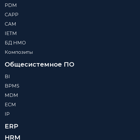
PDM
CAPP
CAM
IETM
БД HMO
Композиты
Общесистемное ПО
BI
BPMS
MDM
ECM
IP
ERP
HRM