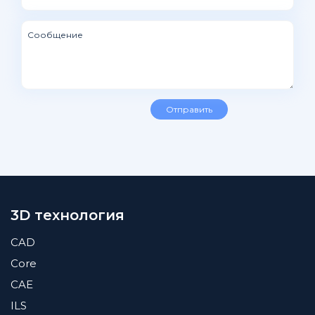
3D технология
CAD
Core
CAE
ILS